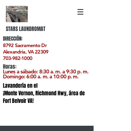
STARS LAUNDROMAT
DIRECCIÓN:
8792 Sacramento Dr
Alexandria, VA 22309
703-982-1000
Horas:
Lunes a sábado: 8:30
a. m. a 9:30 p. m.
Domingo: 6:00 a. m. a 10:00 p. m.
Lavandería en el
¡Monte Vernon, Richmond Hwy, área de
Fort Belvoir VA!